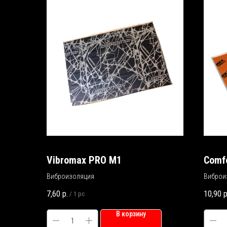
Vibromax PRO M1
Comfo
Виброизоляция
Виброи
7,60
р.
10,90
р
/
1 pc
В корзину