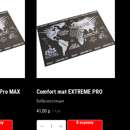
 Pro MAX
Comfort mat EXTREME PRO
Виброизоляция
41,00
р.
/
1 pc
ну
В корзину