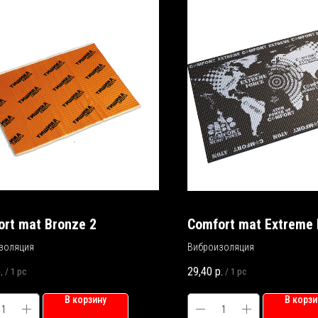
rt mat Bronze 2
Comfort mat Extreme
золяция
Виброизоляция
.
29,40
р.
/
1 pc
/
1 pc
В корзину
В корзи