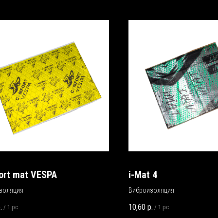
ort mat VESPA
i-Mat 4
золяция
Виброизоляция
.
10,60
р.
/
1 pc
/
1 pc