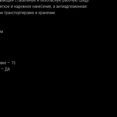
ивающее стабильную и безопасную рабочую среду.
егкое и надежное нанесение, а антиадгезионная
и транспортировке и хранении.
мм
овке — 15
 — ДА