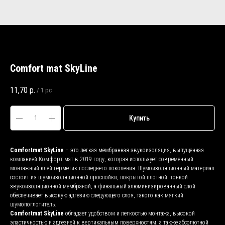
Comfort mat SkyLine
11,70
р.
/
1 pc
Купить
Comfortmat SkyLine
– это легкая мембранная звукоизоляция, выпущенная
компанией Комфорт мат в 2019 году, которая использует современный
монтажный клей-герметик последнего поколения. Шумоизоляционный материал
состоит из шумоизоляционной прослойки, покрытой плотной, тонкой
звукоизоляционной мембраной, а финальный алюминизированный слой
обеспечивает высокую адгезию следующего слоя, такого как мягкий
шумопоглотитель.
Comfortmat SkyLine
обладает удобством и легкостью монтажа, высокой
эластичностью и адгезией к вертикальным поверхностям, а также абсолютной