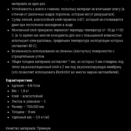
материала за один раз.
Устойчивость к влаге и гниению, поскольку материал не впитывает влагу (в
отличие от различных видов поролона, которые могут разрушаться).
Супер липкий, влагостойкий клей-герметик AdiT, который не отклеивается
даже при постоянном нахождении в воде.
Монтажный слой прекрасно переносит перепады температур от -50 до +150
С (в то время как многие конкуренты для зон с повышенной влажностью
используют клеи-расплавы, предельная температура эксплуатации которых
составляет 80 С).
Возможность использования на сложных (изогнутых) поверхностях с
отрицательным углом.
Общая толщина материала составляет 7 мм, из которых 5 мм отведены под
тепло-звукоизоляционный слой и 2 мм под звукоизолирующую мембрану
(это позволяет использовать Blockshot во многих марках автомобилей).
Характеристики:
Адгезия – 6-8 Н/см
Вес – 1,8 кг
Клей – влагостойкий
Листов в упаковке – 5
Размер – 700х500 мм
Толщина – 8 мм
Удельный вес – 0,9 кг/м2
Качество материала: Премиум