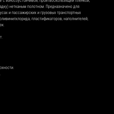
 с износоустойчивой, проитвоскользящей пленкой,
адку) нетканым полотном. Предназначено для
усах и пассажирских и грузовых транспортных
поливинилхлорида, пластификаторов, наполнителей,
ок.
т.
рхности.
.