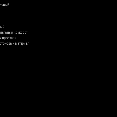
вечный
ний
нительный комфорт
х проектов
 стоковый материал