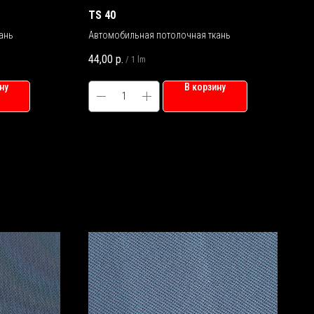
TS 40
ань
Автомобильная потолочная ткань
44,00
р.
/
1 lm
ну
В корзину