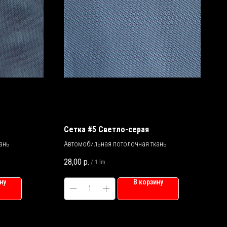
Сетка #5 Светло-серая
ань
Автомобильная потолочная ткань
28,00
р.
/
1 lm
ну
В корзину