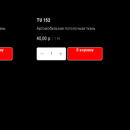
TU 152
ань
Автомобильная потолочная ткань
40,00
р.
/
1 lm
ну
В корзину