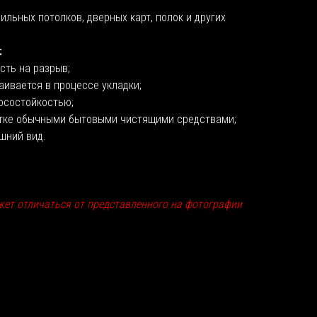
льных потолков, дверных карт, полок и других
:
сть на разрыв;
аивается в процессе укладки;
осостойкостью;
отке обычными бытовыми чистящими средствами;
шний вид.
жет отличаться от представленного на фотографии