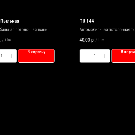
 Пыльная
TU 144
бильная потолочная ткань
Автомобильная потолочная тк
.
40,00
р.
/
1 lm
/
1 lm
В корзину
В корзи