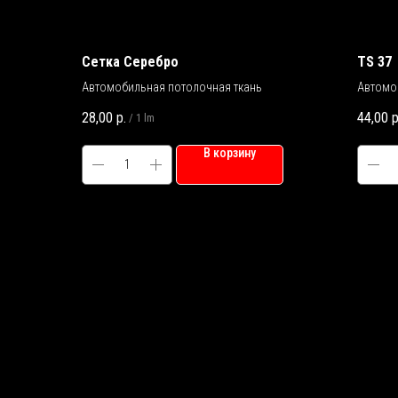
Сетка Серебро
TS 37
Автомобильная потолочная ткань
Автомо
28,00
р.
44,00
р
/
1 lm
В корзину