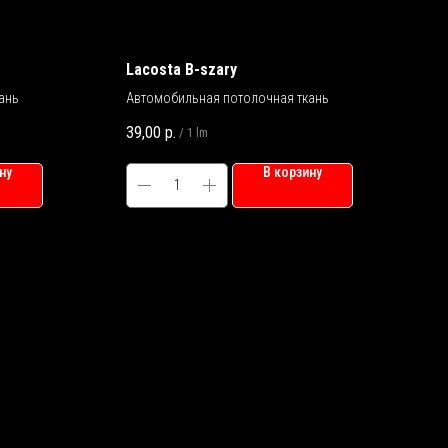
Lacosta В-szary
ань
Автомобильная потолочная ткань
39,00
р.
/
1 lm
ну
В корзину