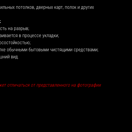
льных потолков, дверных карт, полок и других
:
сть на разрыв;
аивается в процессе укладки;
осостойкостью;
отке обычными бытовыми чистящими средствами;
шний вид.
жет отличаться от представленного на фотографии