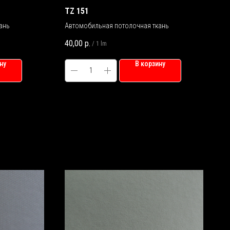
TZ 151
ань
Автомобильная потолочная ткань
40,00
р.
/
1 lm
ну
В корзину