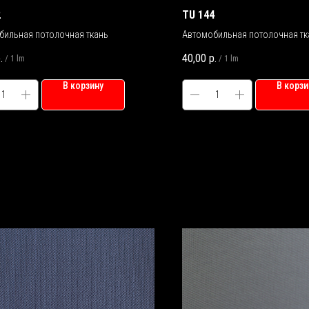
2
TU 144
бильная потолочная ткань
Автомобильная потолочная тк
.
40,00
р.
/
1 lm
/
1 lm
В корзину
В корзи