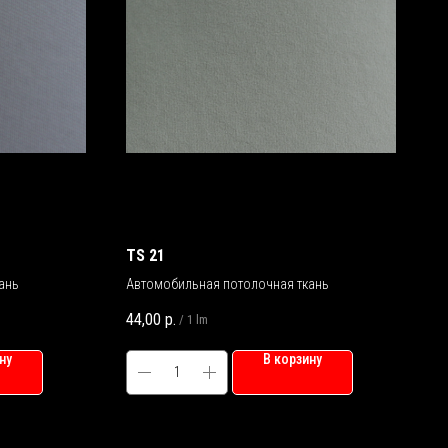
TS 21
ань
Автомобильная потолочная ткань
44,00
р.
/
1 lm
ну
В корзину