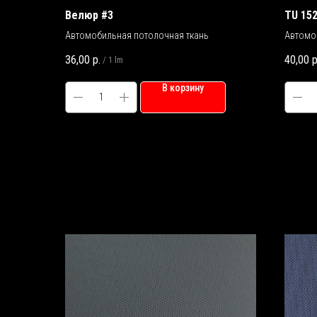
Велюр #3
TU 15
Автомобильная потолочная ткань
Автомо
36,00
р.
40,00
р
/
1 lm
В корзину