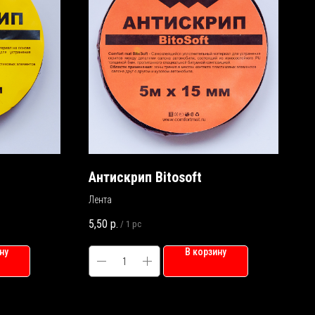
Антискрип Bitosoft
Лента
5,50
р.
/
1 pc
ну
В корзину