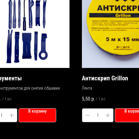
рументы
Антискрип Grillon
нструментов для снятия обшивки
Лента
.
5,50
р.
/
1 pc
/
1 pc
В корзину
В корзи