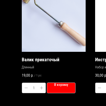
Валик прикаточый
Инст
Длинный
Набор и
19,00
р.
30,00
р
/
1 pc
В корзину